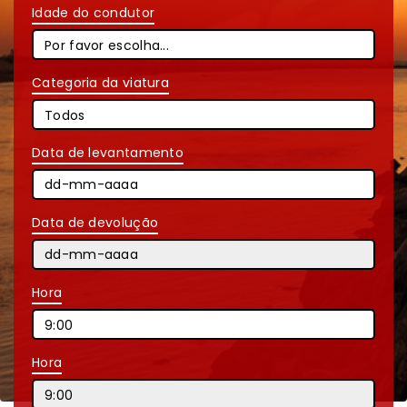
Idade do condutor
Categoria da viatura
Data de levantamento
Data de devolução
Hora
Hora